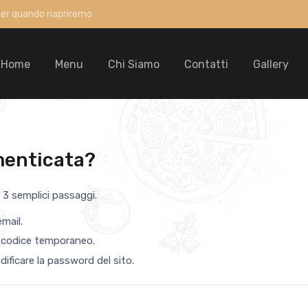
per quando riapriremo
Home
Menu
Chi Siamo
Contatti
Gallery
menticata?
 3 semplici passaggi.
email.
n codice temporaneo.
odificare la password del sito.