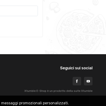
Seguici sui social
Xtumble E-Shop è un prodotto della suite
Xtumble
rti messaggi promozionali personalizzati.