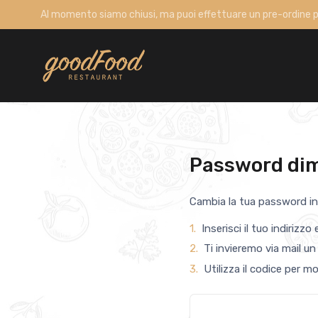
Al momento siamo chiusi, ma puoi effettuare un pre-ordine 
Password di
Cambia la tua password in
1.
Inserisci il tuo indirizzo 
2.
Ti invieremo via mail u
3.
Utilizza il codice per m