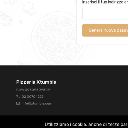
Inserisci il tuo indirizzo e
Genera nuova pass
Pizzeria Xtumble
P.IVA 09809809809
02 00704272
info@xtumble.com
Utilizziamo i cookie, anche di terze par