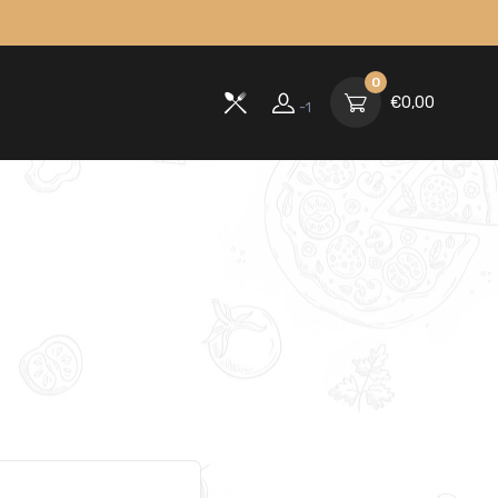
0
€
0,00
-1