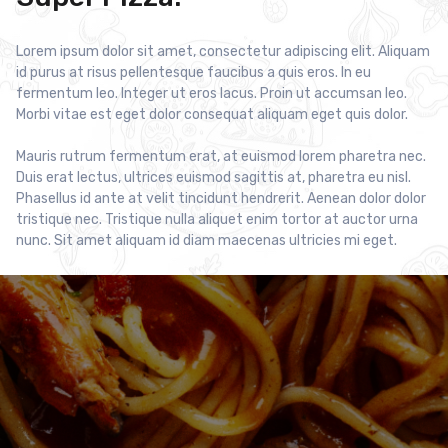
Lorem ipsum dolor sit amet, consectetur adipiscing elit. Aliquam
id purus at risus pellentesque faucibus a quis eros. In eu
fermentum leo. Integer ut eros lacus. Proin ut accumsan leo.
Morbi vitae est eget dolor consequat aliquam eget quis dolor.
Mauris rutrum fermentum erat, at euismod lorem pharetra nec.
Duis erat lectus, ultrices euismod sagittis at, pharetra eu nisl.
Phasellus id ante at velit tincidunt hendrerit. Aenean dolor dolor
tristique nec. Tristique nulla aliquet enim tortor at auctor urna
nunc. Sit amet aliquam id diam maecenas ultricies mi eget.