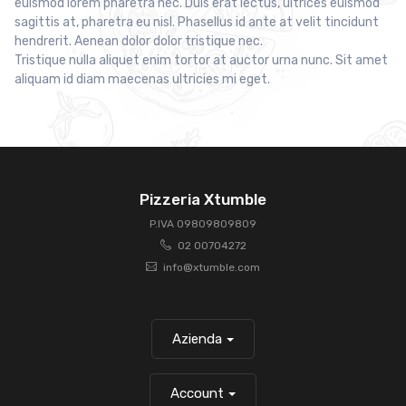
euismod lorem pharetra nec. Duis erat lectus, ultrices euismod
sagittis at, pharetra eu nisl. Phasellus id ante at velit tincidunt
hendrerit. Aenean dolor dolor tristique nec.
Tristique nulla aliquet enim tortor at auctor urna nunc. Sit amet
aliquam id diam maecenas ultricies mi eget.
Pizzeria Xtumble
P.IVA 09809809809
02 00704272
info@xtumble.com
Azienda
Account