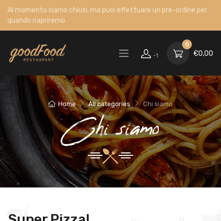
Al momento siamo chiusi, ma puoi effettuare un pre-ordine per
quando riapriremo
0
€
0,00
-1
Home
All categories
Chi siamo
Chi siamo
Super Pizza!